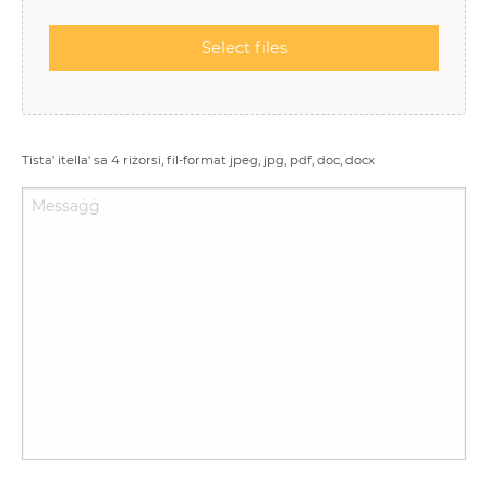
ż
o
r
s
*
Tista' itella' sa 4 riżorsi, fil-format jpeg, jpg, pdf, doc, docx
M
e
s
s
a
ġ
ġ