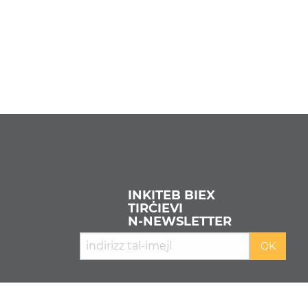
INKITEB BIEX
TIRĊIEVI
N‑NEWSLETTER
AQRA L-
PRIVACY POLICY
U L-
COOKIE POLICY