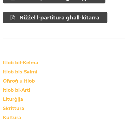
Niżżel l-partitura għall-kitarra
Itlob bil-Kelma
Itlob bis-Salmi
Oħroġ u Itlob
Itlob bl-Arti
Liturġija
Skrittura
Kultura