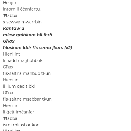
Henjin
intom li ċċanfartu.
‘Ħabba
s-sewwa mwarrbin.
Kantaw u
mlew qalbkom bil-ferħ
Għax
ħlaskom kbir fis-sema jkun. (x2)
Hieni int
li ħadd ma jħobbok
Għax
fis-saltna maħbub tkun.
Hieni int
li llum qed tibki
Għax
fis-saltna msabbar tkun.
Hieni int
li ġejt imċanfar
‘Ħabba
ismi mkasbar kont.