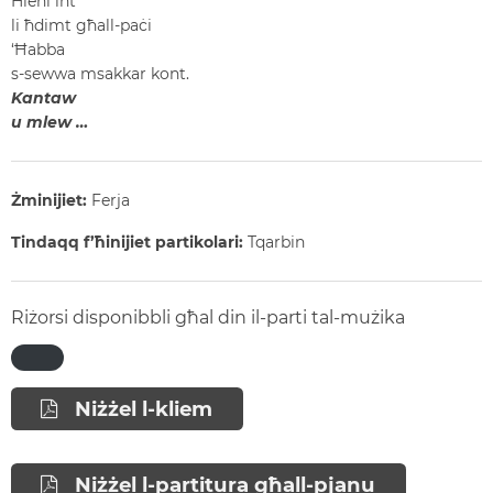
Hieni int
li ħdimt għall-paċi
‘Ħabba
s-sewwa msakkar kont.
Kantaw
u mlew …
Żminijiet:
Ferja
Tindaqq f’ħinijiet partikolari:
Tqarbin
Riżorsi disponibbli għal din il-parti tal-mużika
Niżżel l-kliem
Niżżel l-partitura għall-pjanu