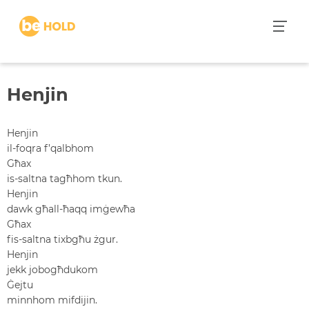
S
k
i
p
t
Henjin
o
c
o
Henjin
n
il-foqra f’qalbhom
t
Għax
e
is-saltna tagħhom tkun.
n
Henjin
t
dawk għall-ħaqq imġewħa
Għax
fis-saltna tixbgħu żgur.
Henjin
jekk jobogħdukom
Ġejtu
minnhom mifdijin.