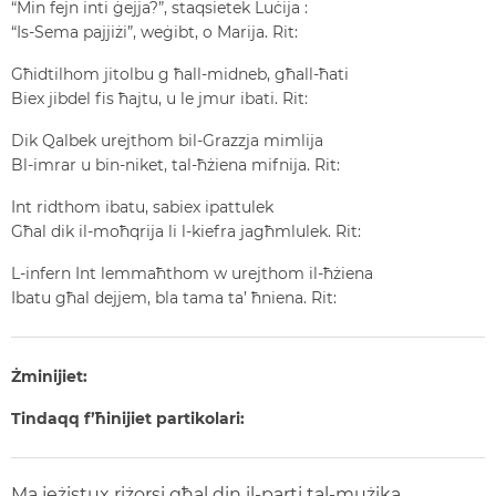
“Min fejn inti ġejja?”, staqsietek Luċija :
“Is-Sema pajjiżi”, weġibt, o Marija.
Rit:
Għidtilhom jitolbu g ħall-midneb, għall-ħati
Biex jibdel fis ħajtu, u le jmur ibati.
Rit:
Dik Qalbek urejthom bil-Grazzja mimlija
Bl-imrar u bin-niket, tal-ħżiena mifnija.
Rit:
Int ridthom ibatu, sabiex ipattulek
Għal dik il-moħqrija li l-kiefra jagħmlulek.
Rit:
L-infern Int lemmaħthom w urejthom il-ħżiena
Ibatu għal dejjem, bla tama ta’ ħniena.
Rit:
Żminijiet:
Tindaqq f’ħinijiet partikolari:
Ma jeżistux riżorsi għal din il-parti tal-mużika