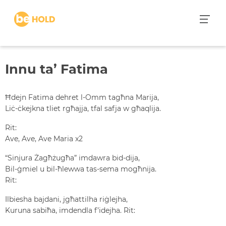
S
k
i
p
t
Innu ta’ Fatima
o
c
o
Ħdejn Fatima dehret l-Omm tagħna Marija,
n
Liċ-ċkejkna tliet rgħajja, tfal safja w għaqlija.
t
e
Rit:
n
Ave, Ave, Ave Maria x2
t
“Sinjura Żagħżugħa” imdawra bid-dija,
Bil-ġmiel u bil-ħlewwa tas-sema mogħnija.
Rit:
Ilbiesha bajdani, jgħattilha riġlejha,
Kuruna sabiħa, imdendla f’idejha.
Rit: