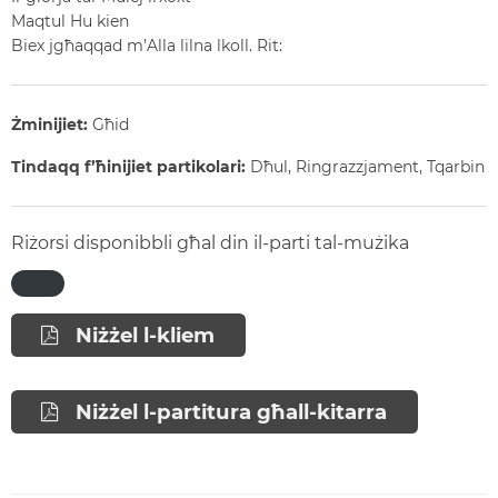
Maqtul Hu kien
Biex jgħaqqad m’Alla lilna lkoll.
Rit:
Żminijiet:
Għid
Tindaqq f’ħinijiet partikolari:
Dħul, Ringrazzjament, Tqarbin
Riżorsi disponibbli għal din il-parti tal-mużika
Niżżel l-kliem
Niżżel l-partitura għall-kitarra