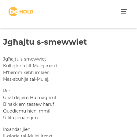
S
k
i
p
t
Jgħajtu s-smewwiet
o
c
o
Jgħajtu s-smewwiet
n
Kull glorja lill-Mulej irxoxt
t
M’hemm xebh imkien
e
Mas-sbuħija tal-Mulej.
n
Rit:
t
Għal dejjem Hu magħruf
B’ħakkiem tassew ħaruf
Quddiemu hieni mmil
U lilu jiena nqim.
Inxandar jien
Il-glorja tal-Mulej irxoxt