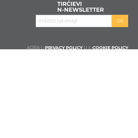
TIRĊIEVI
N‑NEWSLETTER
AQRA L-
PRIVACY POLICY
U L-
COOKIE POLICY
Min aħna
Kontributuri