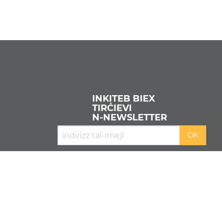
INKITEB BIEX
TIRĊIEVI
N‑NEWSLETTER
AQRA L-
PRIVACY POLICY
U L-
COOKIE POLICY