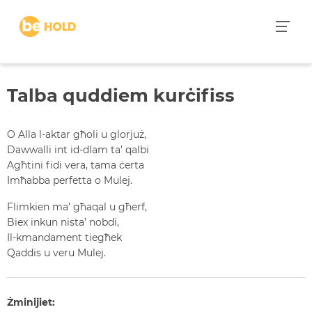
S
k
i
p
t
Talba quddiem kurċifiss
o
c
o
O Alla l-aktar għoli u glorjuż,
n
Dawwalli int id-dlam ta’ qalbi
t
Agħtini fidi vera, tama ċerta
e
Imħabba perfetta o Mulej.
n
Flimkien ma’ għaqal u għerf,
t
Biex inkun nista’ nobdi,
Il-kmandament tiegħek
Qaddis u veru Mulej.
Żminijiet: