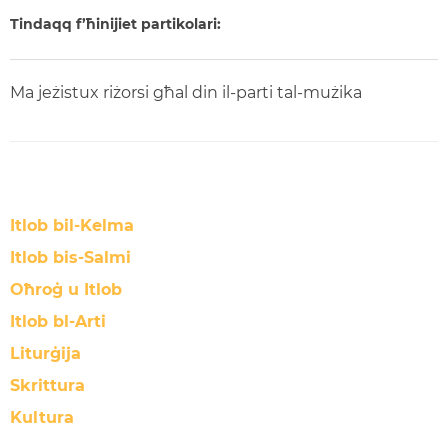
Tindaqq f’ħinijiet partikolari:
Ma jeżistux riżorsi għal din il-parti tal-mużika
Itlob bil-Kelma
Itlob bis-Salmi
Oħroġ u Itlob
Itlob bl-Arti
Liturġija
Skrittura
Kultura