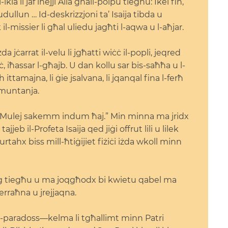
-ikla li jaf iħejji Alla għall-polpu tiegħu: Ikel fin,
lun … Id-deskrizzjoni ta’ Isaija tibda u
k il-missier li għal uliedu jagħti l-aqwa u l-aħjar.
 jċarrat il-velu li jgħatti wiċċ il-popli, jeqred
 iħassar l-għajb. U dan kollu sar bis-saħħa u l-
ittamajna, li ġie jsalvana, li jqanqal fina l-ferħ
l-muntanja.
-Mulej sakemm indum ħaj.” Min minna ma jridx
jeb il-Profeta Isaija qed jiġi offrut lili u lilek
tahx biss mill-ħtiġijiet fiżiċi iżda wkoll minn
aġ tiegħu u ma joqgħodx bi kwietu qabel ma
erraħna u jrejjaqna.
-paradoss—kelma li tgħallimt minn Patri