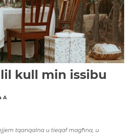
lil kull min issibu
a A
 dejjem tqanqalna u tieqaf magħna, u