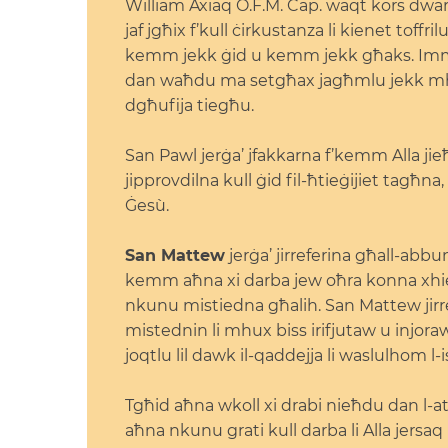
William Axiaq O.F.M. Cap. waqt kors dwar i
jaf jgħix f’kull ċirkustanza li kienet toff
kemm jekk ġid u kemm jekk għaks. Imma
dan waħdu ma setgħax jagħmlu jekk mhux 
dgħufija tiegħu.
San Pawl jerġa’ jfakkarna f’kemm Alla jieħu
jipprovdilna kull ġid fil-ħtieġijiet tagħna
Ġesù.
San Mattew
jerġa’ jirreferina għall-abbun
kemm aħna xi darba jew oħra konna xhied
nkunu mistiedna għalih. San Mattew jirrefer
mistednin li mhux biss irifjutaw u injoraw
joqtlu lil dawk il-qaddejja li waslulhom l-
Tgħid aħna wkoll xi drabi nieħdu dan l-at
aħna nkunu grati kull darba li Alla jersa