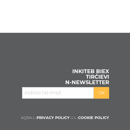
INKITEB BIEX
TIRĊIEVI
N‑NEWSLETTER
AQRA L-
PRIVACY POLICY
U L-
COOKIE POLICY