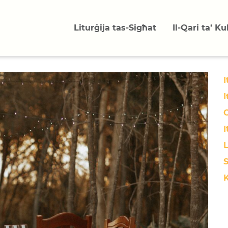
Liturġija tas-Sigħat
Il-Qari ta’ K
I
I
O
I
L
S