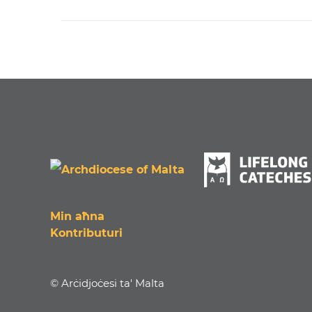
Min aħna
Kontributuri
© Arċidjoċesi ta' Malta