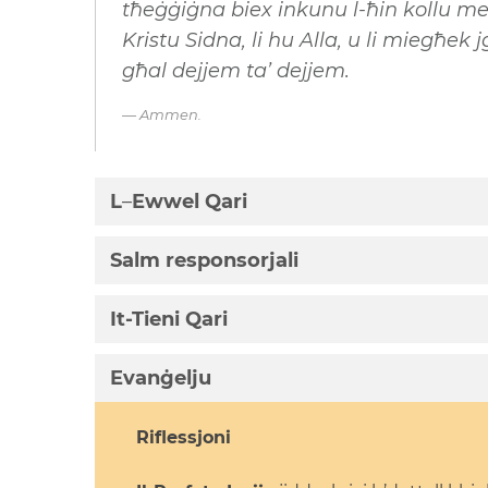
tħeġġiġna biex inkunu l-ħin kollu me
Kristu Sidna, li hu Alla, u li miegħek 
għal dejjem ta’ dejjem.
Ammen.
L
–
Ewwel Qari
Salm responsorjali
It-Tieni Qari
Evanġelju
Riflessjoni