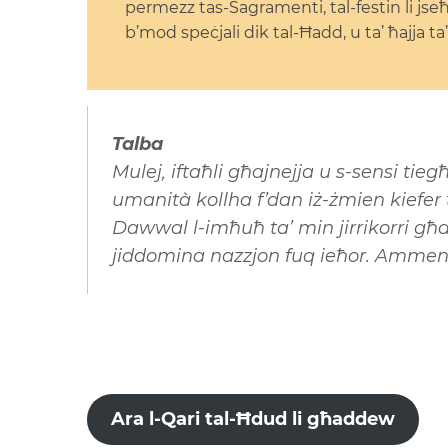
permezz tas-Sagramenti, tal-festin li jse
b’mod speċjali dik tal-Ħadd, u ta’ ħajja
Talba
Mulej, iftaħli għajnejja u s-sensi ti
umanità kollha f’dan iż-żmien kiefer 
Dawwal l-imħuħ ta’ min jirrikorri għal
jiddomina nazzjon fuq ieħor. Amme
Ara l-Qari tal-Ħdud li għaddew