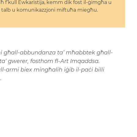
ħħ f’kull Ewkaristija, kemm dik fost il-ġimgħa u
 ta’ talb u komunikazzjoni miftuħa miegħu.
egħi għall-abbundanza ta’ mħabbtek għall-
ta’ gwerer, fosthom fl-Art Imqaddsa.
l-armi biex mingħalih iġib il-paċi billi
n.