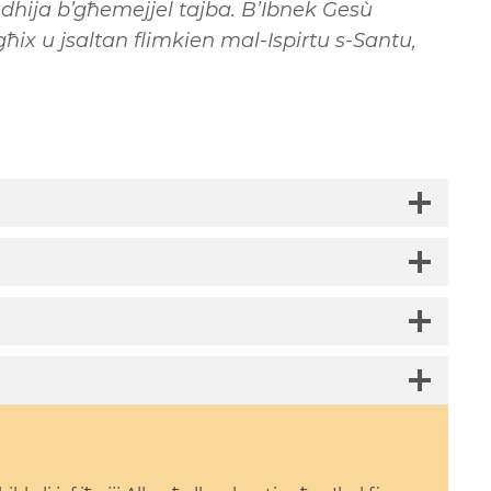
dhija b’għemejjel tajba. B’Ibnek Ġesù
jgħix u jsaltan flimkien mal-Ispirtu s-Santu,