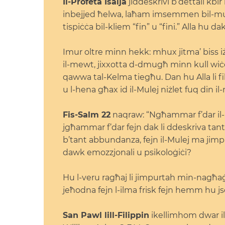
Il-Profeta Isaija
jiddeskrivi b’dettall kbir l
inbejjed ħelwa, laħam imsemmen bil-mudul
tispiċċa bil-kliem “fin” u “fini.” Alla hu da
Imur oltre minn hekk: mhux jitma’ biss iżda
il-mewt, jixxotta d-dmugħ minn kull wiċċ,
qawwa tal-Kelma tiegħu. Dan hu Alla li fih 
u l-hena għax id il-Mulej niżlet fuq din i
Fis-Salm 22
naqraw: “Ngħammar f’dar il
jgħammar f’dar fejn dak li ddeskriva tant taj
b’tant abbundanza, fejn il-Mulej ma jimpur
dawk emozzjonali u psikoloġiċi?
Hu l-veru ragħaj li jimpurtah min-nagħ
jeħodna fejn l-ilma frisk fejn hemm hu js
San Pawl lill-Filippin
ikellimhom dwar il