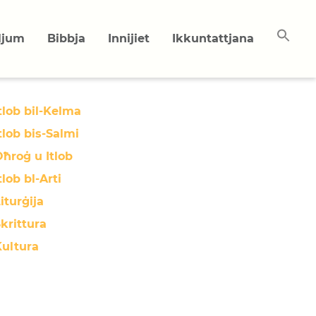
uljum
Bibbja
Innijiet
Ikkuntattjana
tlob bil-Kelma
tlob bis-Salmi
ħroġ u Itlob
tlob bl-Arti
iturġija
krittura
Kultura