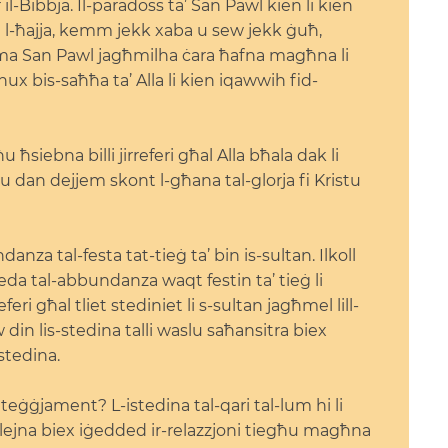
l-Bibbja. Il-paradoss ta’ San Pawl kien li kien
rilu l-ħajja, kemm jekk xaba u sew jekk ġuħ,
 San Pawl jagħmilha ċara ħafna magħna li
bis-saħħa ta’ Alla li kien iqawwih fid-
 ħsiebna billi jirreferi għal Alla bħala dak li
, u dan dejjem skont l-għana tal-glorja fi Kristu
danza tal-festa tat-tieġ ta’ bin is-sultan. Ilkoll
a tal-abbundanza waqt festin ta’ tieġ li
i għal tliet stediniet li s-sultan jagħmel lill-
 din lis-stedina talli waslu saħansitra biex
istedina.
teġġjament? L-istedina tal-qari tal-lum hi li
q lejna biex iġedded ir-relazzjoni tiegħu magħna