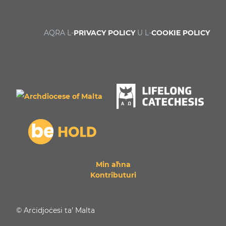
AQRA L-
PRIVACY POLICY
U L-
COOKIE POLICY
Min aħna
Kontributuri
© Arċidjoċesi ta' Malta