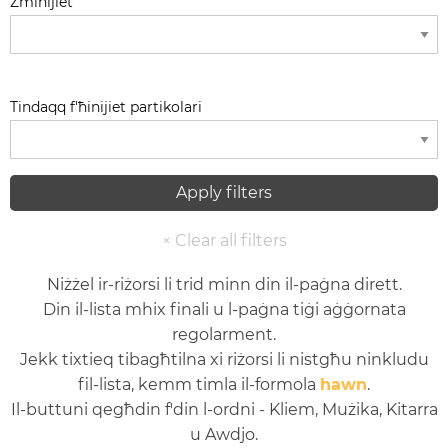
Żminijiet
Tindaqq f'ħinijiet partikolari
Niżżel ir-riżorsi li trid minn din il-paġna dirett.
Din il-lista mhix finali u l-paġna tiġi aġġornata
regolarment.
Jekk tixtieq tibagħtilna xi riżorsi li nistgħu ninkludu
fil-lista, kemm timla il-formola
hawn
.
Il-buttuni qegħdin f'din l-ordni - Kliem, Mużika, Kitarra
u Awdjo.