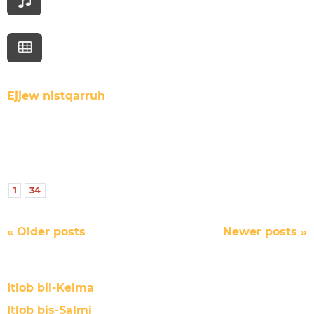
Ejjew nistqarruh
1
34
P
«
Older posts
Newer posts
»
o
s
t
Itlob bil-Kelma
N
a
Itlob bis-Salmi