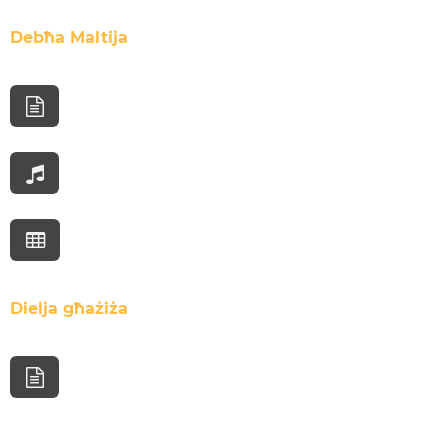
Debħa Maltija
Dielja għażiża