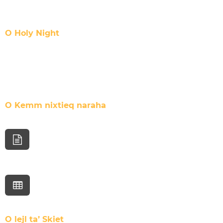
O Holy Night
O Kemm nixtieq naraha
O lejl ta’ Skiet