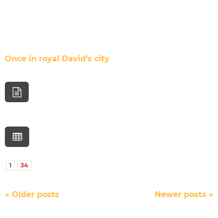
Once in royal David’s city
1
34
P
«
Older posts
Newer posts
»
o
s