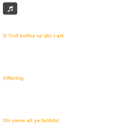
O Truf kollha ta’ din l-art
Offering
Oh come all ye faithful