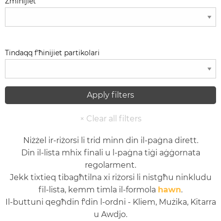
Żminijiet
Tindaqq f'ħinijiet partikolari
Niżżel ir-riżorsi li trid minn din il-paġna dirett.
Din il-lista mhix finali u l-paġna tiġi aġġornata
regolarment.
Jekk tixtieq tibagħtilna xi riżorsi li nistgħu ninkludu
fil-lista, kemm timla il-formola
hawn
.
Il-buttuni qegħdin f'din l-ordni - Kliem, Mużika, Kitarra
u Awdjo.