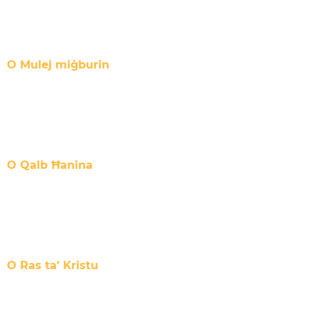
O Mulej miġburin
O Qalb Ħanina
O Ras ta’ Kristu