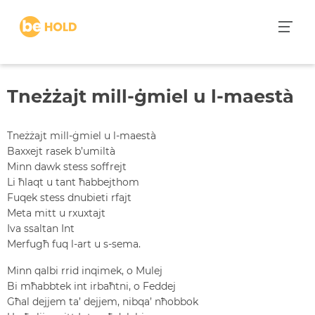
S
k
i
p
t
Tneżżajt mill-ġmiel u l-maestà
o
c
o
Tneżżajt mill-ġmiel u l-maestà
n
Baxxejt rasek b’umiltà
t
Minn dawk stess soffrejt
e
Li ħlaqt u tant ħabbejthom
n
Fuqek stess dnubieti rfajt
t
Meta mitt u rxuxtajt
Iva ssaltan Int
Merfugħ fuq l-art u s-sema.
Minn qalbi rrid inqimek, o Mulej
Bi mħabbtek int irbaħtni, o Feddej
Għal dejjem ta’ dejjem, nibqa’ nħobbok