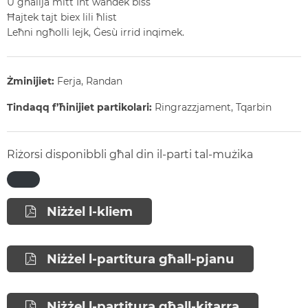
U għalija mitt Int waħdek biss
Ħajtek tajt biex lili ħlist
Leħni ngħolli lejk, Ġesù irrid inqimek.
Żminijiet:
Ferja, Randan
Tindaqq f’ħinijiet partikolari:
Ringrazzjament, Tqarbin
Riżorsi disponibbli għal din il-parti tal-mużika
Niżżel l-kliem
Niżżel l-partitura għall-pjanu
Niżżel l-partitura għall-kitarra