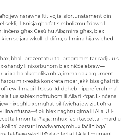
q jew narawha ftit vojta, sfortunatament din
l sekli, il-Knisja għarfet simboliżmu f’dawn l-
; inċens għax Ġesù hu Alla; mirra għax, biex
kien se jara wkoll id-difna, u l-mirra hija wieħed
ax, bħall-preżentatur tal-programm tar-radju u s-
ew ix-shandy li nixorbuhom biex niċċelebraw—
feri xi xarba alkoħolika oħra, imma dak argument
arbu mir-realtà konkreta mqar jekk biss għal ftit
 offrew il-maġi lil Ġesù. Id-deheb nippreferuh ma’
ala flus sabiex noffruhom lil Alla fil-fqar. L-inċens
t jew nixegħlu xemgħat bil-fwieħa jew żjut oħra
lna nfusna—flok biex nagħtu qima lil Alla. U l-
ċetta l-morr tal-ħajja; mhux faċli taċċetta l-mard u
koll ta’ persuni madwarna; mhux faċli tibqa’
a tal-ħajja wkoll bħala offerta lil Alla f’mumenti