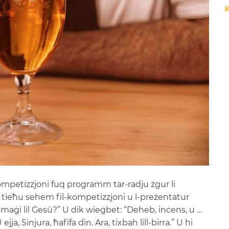
kompetizzjoni fuq programm tar-radju żgur li
 tieħu sehem fil-kompetizzjoni u l-preżentatur
il-maġi lil Ġesù?” U dik wieġbet: “Deheb, inċens, u …
ja, Sinjura, ħafifa din. Ara, tixbah lill-birra.” U hi