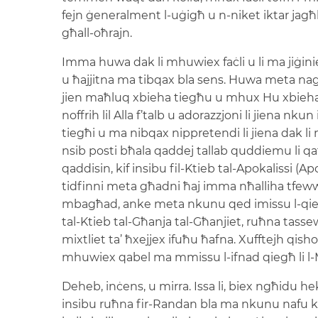
fejn ġeneralment l-uġigħ u n-niket iktar jagħlq
għall-oħrajn.
Imma huwa dak li mhuwiex faċli u li ma jiġiniex n
u ħajjitna ma tibqax bla sens. Huwa meta nagħż
jien maħluq xbieha tiegħu u mhux Hu xbieha t
noffrih lil Alla f’talb u adorazzjoni li jiena 
tiegħi u ma nibqax nippretendi li jiena dak 
nsib posti bħala qaddej tallab quddiemu li qa
qaddisin, kif insibu fil-Ktieb tal-Apokalissi (
tidfinni meta għadni ħaj imma nħalliha tfewwaħ
mbagħad, anke meta nkunu qed imissu l-qieg
tal-Ktieb tal-Għanja tal-Għanjiet, ruħna tasse
mixtliet ta’ ħxejjex ifuħu ħafna. Xufftejh qishom
mhuwiex qabel ma mmissu l-ifnad qiegħ li l
Deheb, inċens, u mirra. Issa li, biex ngħidu he
insibu ruħna fir-Randan bla ma nkunu nafu kif,