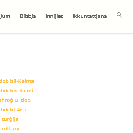
uljum
Bibbja
Innijiet
Ikkuntattjana
tlob bil-Kelma
tlob bis-Salmi
ħroġ u Itlob
tlob bl-Arti
iturġija
krittura