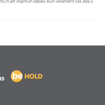
ħtu fl-art inqimuh sabiex ikun verament Sid, Alla u