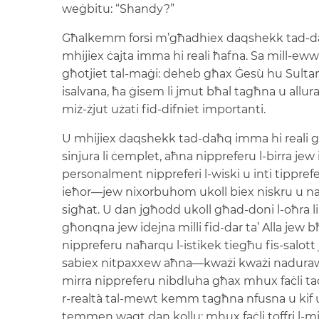
weġbitu: “Shandy?”
Għalkemm forsi m’għadhiex daqshekk tad-daħ
mhijiex ċajta imma hi reali ħafna. Sa mill-ewwe
għotjiet tal-maġi: deheb għax Ġesù hu Sultan
isalvana, ħa ġisem li jmut bħal tagħna u allura 
miż-żjut użati fid-difniet importanti.
U mhijiex daqshekk tad-daħq imma hi reali għ
sinjura li ċemplet, aħna nippreferu l-birra j
personalment nippreferi l-wiski u inti tippre
ieħor—jew nixorbuhom ukoll biex niskru u naħ
sigħat. U dan jgħodd ukoll għad-doni l-oħra li
għonqna jew idejna milli fid-dar ta’ Alla jew bħ
nippreferu naħarqu l-istikek tiegħu fis-salot
sabiex nitpaxxew aħna—kważi kważi naduraw li
mirra nippreferu nibdluha għax mhux faċli taċ
r-realtà tal-mewt kemm tagħna nfusna u kif u
temmen waqt dan kollu; mhux faċli toffri l-mirr