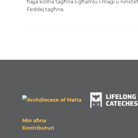
ħajja kollha tagħna li għamlu l-maġi u ninxte
Feddej tagħna.
Min aħna
Kontributuri