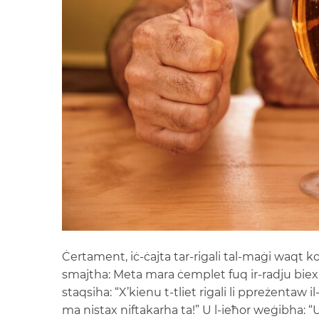
Ċertament, iċ-ċajta tar-rigali tal-maġi waqt 
smajtha: Meta mara ċemplet fuq ir-radju biex
staqsiha: “X’kienu t-tliet rigali li ppreżentaw 
ma nistax niftakarha ta!” U l-ieħor weġibha: “U ej