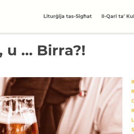
Liturġija tas-Sigħat
Il-Qari ta’ K
 u … Birra?!
I
I
O
I
L
S