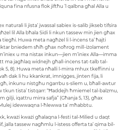
una fina nfusna flok jiftħu ’l qalbna għal Alla u
aturali li jista’ jwassal sabiex is-salib jikseb tifsira
el lil Alla bħala Sidi li nkun tassew min jien għax
iegħi. Huwa meta nagħżel li l-inċens ta’ ħajti
nkun iktar bniedem sħiħ għax noħroġ mill-iżolament
li m’iniex u ma nistax inkun—jien m’iniex Alla—imma
tt ma jagħlaq widnejh għall-inċens tat-talb tal-
Apok 5, 8). Huwa meta nħalli l-mirra mhux tkeffinni u
 dak li hu kkankrat, imniġġes, jinten fija, li
ħ, inkunu nistgħu nġarrbu s-sliem u, bħall-awtur
w tkun tista’ tistqarr: “Ħaddejh ħmiemel tal-balzmu,
 ġilji, iqattru mirra safja” (Għanja 5, 13), għax
-Mulej idewwaqna l-ħlewwa ta’ mħabbtu.
kk, kważi kważi għalaqna l-festi tal-Milied u daqt
 jalla tassew nagħmlu l-istess offerta ta’ qima bil-