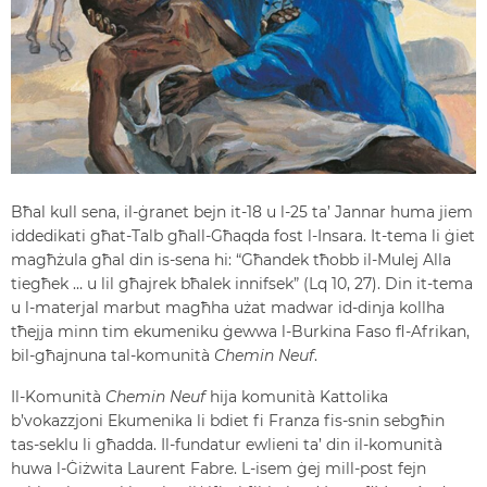
Bħal kull sena, il-ġranet bejn it-18 u l-25 ta’ Jannar huma jiem
iddedikati għat-Talb għall-Għaqda fost l-Insara. It-tema li ġiet
magħżula għal din is-sena hi: “Għandek tħobb il-Mulej Alla
tiegħek … u lil għajrek bħalek innifsek” (Lq 10, 27). Din it-tema
u l-materjal marbut magħha użat madwar id-dinja kollha
tħejja minn tim ekumeniku ġewwa l-Burkina Faso fl-Afrikan,
bil-għajnuna tal-komunità
Chemin Neuf
.
Il-Komunità
Chemin Neuf
hija komunità Kattolika
b’vokazzjoni Ekumenika li bdiet fi Franza fis-snin sebgħin
tas-seklu li għadda. Il-fundatur ewlieni ta’ din il-komunità
huwa l-Ġiżwita Laurent Fabre. L-isem ġej mill-post fejn