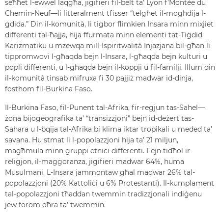
seħħet l-ewwel laqgħa, jiġifieri fil-belt ta’ Lyon f’Montée du
Chemin-Neuf—li litteralment tfisser “telgħet il-mogħdija l-
ġdida.” Din il-komunità, li tiġbor flimkien Insara minn mixjiet
differenti tal-ħajja, hija ffurmata minn elementi tat-Tiġdid
Kariżmatiku u mżewqa mill-Ispiritwalità Injazjana bil-għan li
tippromwovi l-għaqda bejn l-Insara, l-għaqda bejn kulturi u
popli differenti, u l-għaqda bejn il-koppji u fil-familji. Illum din
il-komunità tinsab mifruxa fi 30 pajjiż madwar id-dinja,
fosthom fil-Burkina Faso.
Il-Burkina Faso, fil-Punent tal-Afrika, fir-reġjun tas-Sahel—
żona bijoġeografika ta’ “transizzjoni” bejn id-deżert tas-
Sahara u l-bqija tal-Afrika bi klima iktar tropikali u meded ta’
savana. Hu stmat li l-popolazzjoni hija ta’ 21 miljun,
magħmula minn gruppi etniċi differenti. Fejn tidħol ir-
reliġjon, il-maġġoranza, jiġifieri madwar 64%, huma
Musulmani. L-Insara jammontaw għal madwar 26% tal-
popolazzjoni (20% Kattoliċi u 6% Protestanti). Il-kumplament
tal-popolazzjoni tħaddan twemmin tradizzjonali indiġenu
jew forom oħra ta’ twemmin.