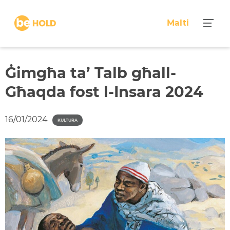
S
k
Malti
i
p
t
o
Ġimgħa ta’ Talb għall-
c
Għaqda fost l-Insara 2024
o
n
t
16/01/2024
KULTURA
e
n
t