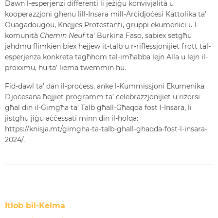
Dawn l-esperjenzi differenti li jeżiġu konvivjalità u
kooperazzjoni għenu lill-Insara mill-Arċidjoċesi Kattolika ta’
Ouagadougou, Knejjes Protestanti, gruppi ekumeniċi u l-
komunità
Chemin Neuf
ta’ Burkina Faso, sabiex setgħu
jaħdmu flimkien biex ħejjew it-talb u r-riflessjonijiet frott tal-
esperjenza konkreta tagħhom tal-imħabba lejn Alla u lejn il-
proxxmu, hu ta’ liema twemmin hu.
Fid-dawl ta’ dan il-proċess, anke l-Kummissjoni Ekumenika
Djoċesana ħejjiet programm ta’ ċelebrazzjonijiet u riżorsi
għal din il-Ġimgħa ta’ Talb għall-Għaqda fost l-Insara, li
jistgħu jiġu aċċessati minn din il-ħolqa:
https://knisja.mt/gimgha-ta-talb-ghall-ghaqda-fost-l-insara-
2024/.
Itlob bil-Kelma